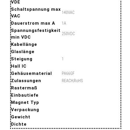
VDE
Schaltspannung max
140VAC
VAC
Dauerstrom max A
1A
Spannungsfestigkeit
250VDC
min VDC
Kabellänge
Glaslänge
Steigung
1
Hall IC
Gehäusematerial
PA66GF
Zulassungen
REACH;RoHS
Rastermaß
Einbautiefe
Magnet Typ
Verpackung
Gewicht
Dichte