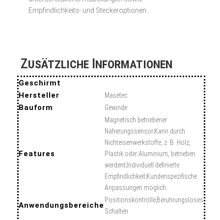
Empfindlichkeits- und Steckeroptionen.
Zusätzliche Informationen
Geschirmt
Hersteller
Masetec
Bauform
Gewinde
Magnetisch betriebener
Näherungssensor;Kann durch
Nichteisenwerkstoffe, z. B. Holz,
Features
Plastik oder Aluminium, betrieben
werdent;Individuell definierte
Empfindlichkeit;Kundenspezifische
Anpassungen möglich
Positionskontrolle;Berührungsloses
Anwendungsbereiche
Schalten