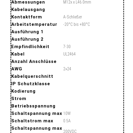
Abmessungen
M12x x L46.0mm
Kabelausgang
Kontaktform
A-Schließer
Arbeitstemperatur
-20°C bis +80°C
Ausführung 1
Ausführung 2
Empfindlichkeit
7-30
Kabel
UL2464
Anzahl Anschlüsse
AWG
2×24
Kabelquerschnitt
IP Schutzklasse
Kodierung
Strom
Betriebsspannung
Schaltspannung max
10W
Schaltstrom max
0.5A
Schaltspannung max
200VDC