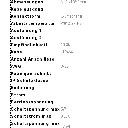
Abmessungen
M12 x L38.0mm
Kabelausgang
Kontaktform
C-Umschalter
Arbeitstemperatur
-20°C bis +80°C
Ausführung 1
Ausführung 2
Empfindlichkeit
10-35
Kabel
UL2464
Anzahl Anschlüsse
AWG
3×28
Kabelquerschnitt
IP Schutzklasse
Kodierung
Strom
Betriebsspannung
Schaltspannung max
5W
Schaltstrom max
0.25A
Schaltspannung max
175VDC