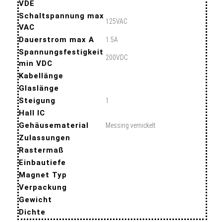
VDE
Schaltspannung max
125VAC
VAC
Dauerstrom max A
1.5A
Spannungsfestigkeit
200VDC
min VDC
Kabellänge
Glaslänge
Steigung
1
Hall IC
Gehäusematerial
Messing vernickelt
Zulassungen
Rastermaß
Einbautiefe
Magnet Typ
Verpackung
Gewicht
Dichte