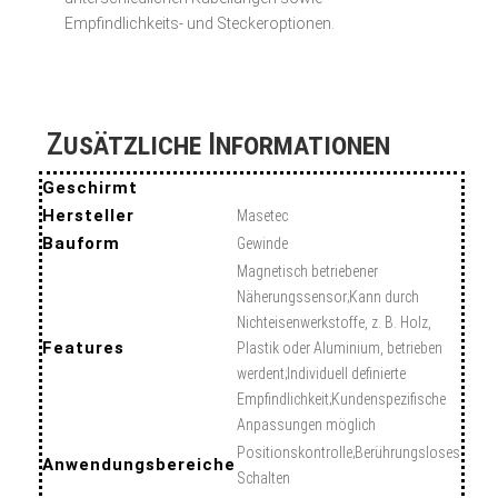
Empfindlichkeits- und Steckeroptionen.
Zusätzliche Informationen
Geschirmt
Hersteller
Masetec
Bauform
Gewinde
Magnetisch betriebener
Näherungssensor;Kann durch
Nichteisenwerkstoffe, z. B. Holz,
Features
Plastik oder Aluminium, betrieben
werdent;Individuell definierte
Empfindlichkeit;Kundenspezifische
Anpassungen möglich
Positionskontrolle;Berührungsloses
Anwendungsbereiche
Schalten