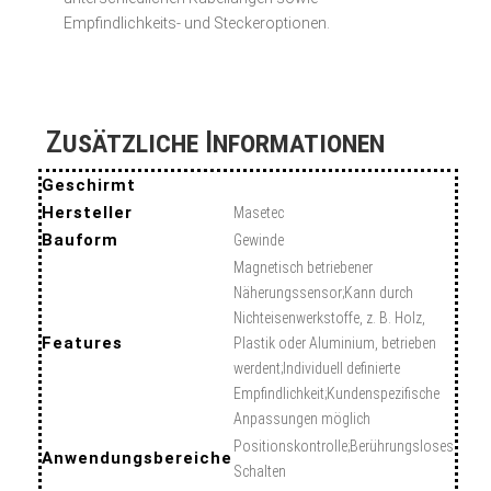
Empfindlichkeits- und Steckeroptionen.
Zusätzliche Informationen
Geschirmt
Hersteller
Masetec
Bauform
Gewinde
Magnetisch betriebener
Näherungssensor;Kann durch
Nichteisenwerkstoffe, z. B. Holz,
Features
Plastik oder Aluminium, betrieben
werdent;Individuell definierte
Empfindlichkeit;Kundenspezifische
Anpassungen möglich
Positionskontrolle;Berührungsloses
Anwendungsbereiche
Schalten