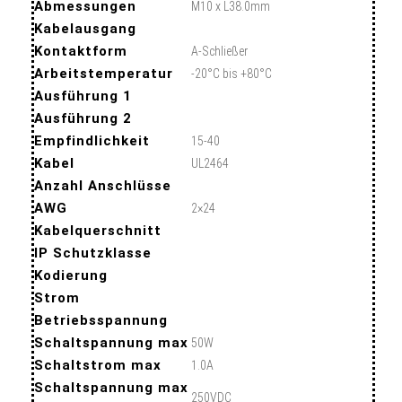
Abmessungen
M10 x L38.0mm
Kabelausgang
Kontaktform
A-Schließer
Arbeitstemperatur
-20°C bis +80°C
Ausführung 1
Ausführung 2
Empfindlichkeit
15-40
Kabel
UL2464
Anzahl Anschlüsse
AWG
2×24
Kabelquerschnitt
IP Schutzklasse
Kodierung
Strom
Betriebsspannung
Schaltspannung max
50W
Schaltstrom max
1.0A
Schaltspannung max
250VDC