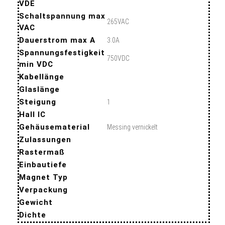
VDE
Schaltspannung max
265VAC
VAC
Dauerstrom max A
3.0A
Spannungsfestigkeit
750VDC
min VDC
Kabellänge
Glaslänge
Steigung
1
Hall IC
Gehäusematerial
Messing vernickelt
Zulassungen
Rastermaß
Einbautiefe
Magnet Typ
Verpackung
Gewicht
Dichte