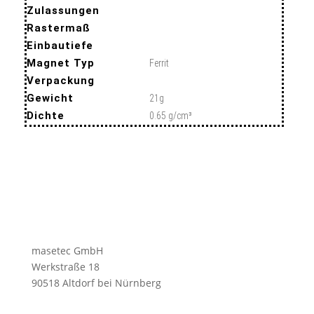
Zulassungen
Rastermaß
Einbautiefe
Magnet Typ
Ferrit
Verpackung
Gewicht
21g
Dichte
0.65 g/cm³
masetec GmbH
Werkstraße 18
90518 Altdorf bei Nürnberg