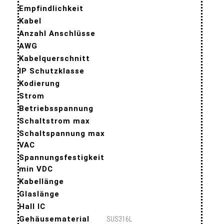
Empfindlichkeit
Kabel
Anzahl Anschlüsse
AWG
Kabelquerschnitt
IP Schutzklasse
Kodierung
Strom
Betriebsspannung
Schaltstrom max
Schaltspannung max
VAC
Spannungsfestigkeit
min VDC
Kabellänge
Glaslänge
Hall IC
Gehäusematerial
SUS316L