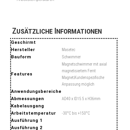
Zusätzliche Informationen
Geschirmt
Hersteller
Masetec
Bauform
Schwimmer
Magnetschwimmer mit axial
magnetisiertem Ferrit
Features
Magnet;Kundenspezifische
Anpassung möglich
Anwendungsbereiche
Abmessungen
AD40 x ID15.5 x H36mm
Kabelausgang
Arbeitstemperatur
-30°C bis +150°C
Ausführung 1
Ausführung 2