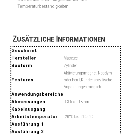
Temperaturbeständigkeiten.
Zusätzliche Informationen
Geschirmt
Hersteller
Masetec
Bauform
Zylinder
Aktivierungsmagnet; Neodym
Features
oder Ferrit;Kundenspezifische
Anpassungen möglich
Anwendungsbereiche
Abmessungen
D 3.5 x L 18mm
Kabelausgang
Arbeitstemperatur
-20°C bis +105°C
Ausführung 1
Ausführung 2