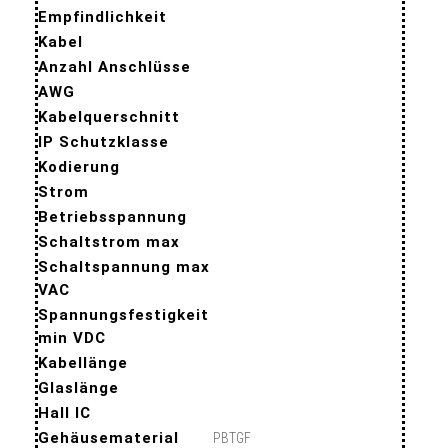
Empfindlichkeit
Kabel
Anzahl Anschlüsse
AWG
Kabelquerschnitt
IP Schutzklasse
Kodierung
Strom
Betriebsspannung
Schaltstrom max
Schaltspannung max
VAC
Spannungsfestigkeit
min VDC
Kabellänge
Glaslänge
Hall IC
Gehäusematerial
PBTGF