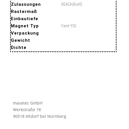
Zulassungen
REACH;RoHS
Rastermaß
Einbautiefe
Magnet Typ
Ferrit Y35
Verpackung
Gewicht
Dichte
masetec GmbH
Werkstraße 18
90518 Altdorf bei Nürnberg