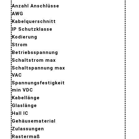
Anzahl Anschlüsse
AWG
Kabelquerschnitt
IP Schutzklasse
Kodierung
Strom
Betriebsspannung
Schaltstrom max
Schaltspannung max
VAC
Spannungsfestigkeit
min VDC
Kabellänge
Glaslänge
Hall IC
Gehäusematerial
Zulassungen
Rastermaß