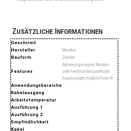
Zusätzliche Informationen
Geschirmt
Hersteller
Masetec
Bauform
Zylinder
Aktivierungsmagnet; Neodym
Features
oder Ferrit;Kundenspezifische
Anpassungen möglich;Press-fit
Anwendungsbereiche
Kabelausgang
Arbeitstemperatur
Ausführung 1
Ausführung 2
Empfindlichkeit
Kabel