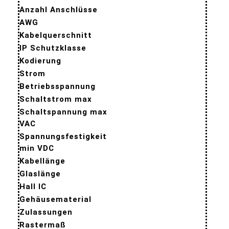
Anzahl Anschlüsse
AWG
Kabelquerschnitt
IP Schutzklasse
Kodierung
Strom
Betriebsspannung
Schaltstrom max
Schaltspannung max
VAC
Spannungsfestigkeit
min VDC
Kabellänge
Glaslänge
Hall IC
Gehäusematerial
Zulassungen
Rastermaß