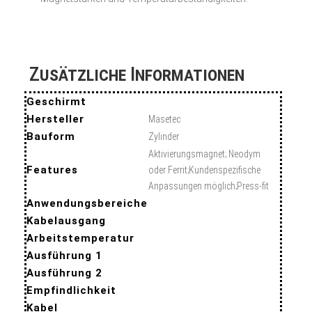
Zusätzliche Informationen
Geschirmt
Hersteller
Masetec
Bauform
Zylinder
Aktivierungsmagnet; Neodym
Features
oder Ferrit;Kundenspezifische
Anpassungen möglich;Press-fit
Anwendungsbereiche
Kabelausgang
Arbeitstemperatur
Ausführung 1
Ausführung 2
Empfindlichkeit
Kabel