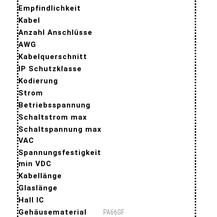
Empfindlichkeit
Kabel
Anzahl Anschlüsse
AWG
Kabelquerschnitt
IP Schutzklasse
Kodierung
Strom
Betriebsspannung
Schaltstrom max
Schaltspannung max
VAC
Spannungsfestigkeit
min VDC
Kabellänge
Glaslänge
Hall IC
Gehäusematerial
PA66GF