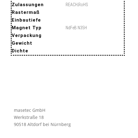
Zulassungen
REACH;RoHS
Rastermaß
Einbautiefe
Magnet Typ
NdFeB N35H
Verpackung
Gewicht
Dichte
masetec GmbH
Werkstraße 18
90518 Altdorf bei Nürnberg