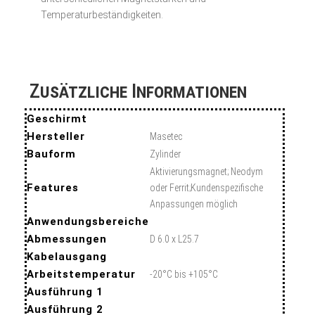
Temperaturbeständigkeiten.
Zusätzliche Informationen
Geschirmt
Hersteller
Masetec
Bauform
Zylinder
Aktivierungsmagnet; Neodym
Features
oder Ferrit;Kundenspezifische
Anpassungen möglich
Anwendungsbereiche
Abmessungen
D 6.0 x L25.7
Kabelausgang
Arbeitstemperatur
-20°C bis +105°C
Ausführung 1
Ausführung 2