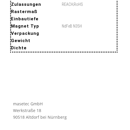
Zulassungen
REACH;RoHS
Rastermaß
Einbautiefe
Magnet Typ
NdFeB N35H
Verpackung
Gewicht
Dichte
masetec GmbH
Werkstraße 18
90518 Altdorf bei Nürnberg