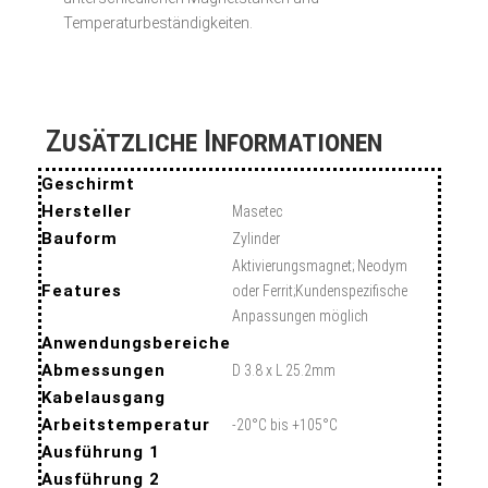
Temperaturbeständigkeiten.
Zusätzliche Informationen
Geschirmt
Hersteller
Masetec
Bauform
Zylinder
Aktivierungsmagnet; Neodym
Features
oder Ferrit;Kundenspezifische
Anpassungen möglich
Anwendungsbereiche
Abmessungen
D 3.8 x L 25.2mm
Kabelausgang
Arbeitstemperatur
-20°C bis +105°C
Ausführung 1
Ausführung 2