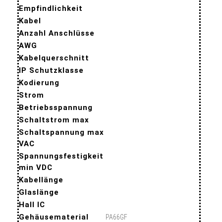
Empfindlichkeit
Kabel
Anzahl Anschlüsse
AWG
Kabelquerschnitt
IP Schutzklasse
Kodierung
Strom
Betriebsspannung
Schaltstrom max
Schaltspannung max
VAC
Spannungsfestigkeit
min VDC
Kabellänge
Glaslänge
Hall IC
Gehäusematerial
PA66GF