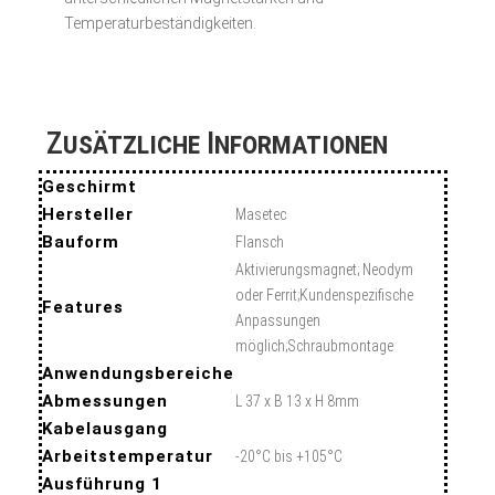
Temperaturbeständigkeiten.
Zusätzliche Informationen
Geschirmt
Hersteller
Masetec
Bauform
Flansch
Aktivierungsmagnet; Neodym
oder Ferrit;Kundenspezifische
Features
Anpassungen
möglich;Schraubmontage
Anwendungsbereiche
Abmessungen
L 37 x B 13 x H 8mm
Kabelausgang
Arbeitstemperatur
-20°C bis +105°C
Ausführung 1