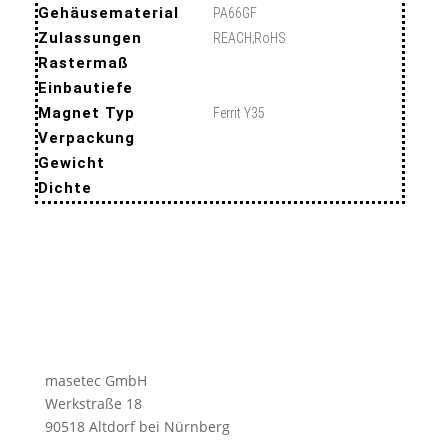
Gehäusematerial
PA66GF
Zulassungen
REACH;RoHS
Rastermaß
Einbautiefe
Magnet Typ
Ferrit Y35
Verpackung
Gewicht
Dichte
masetec GmbH
Werkstraße 18
90518 Altdorf bei Nürnberg