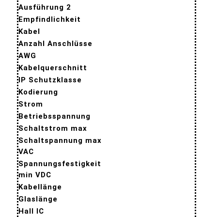
Ausführung 2
Empfindlichkeit
Kabel
Anzahl Anschlüsse
AWG
Kabelquerschnitt
IP Schutzklasse
Kodierung
Strom
Betriebsspannung
Schaltstrom max
Schaltspannung max
VAC
Spannungsfestigkeit
min VDC
Kabellänge
Glaslänge
Hall IC