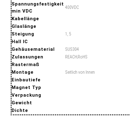
Spannungsfestigkeit
400VDC
min VDC
Kabellänge
Glaslänge
Steigung
1, 5
Hall IC
Gehäusematerial
SUS304
Zulassungen
REACH;RoHS
Rastermaß
Montage
Seitlich von Innen
Einbautiefe
Magnet Typ
Verpackung
Gewicht
Dichte