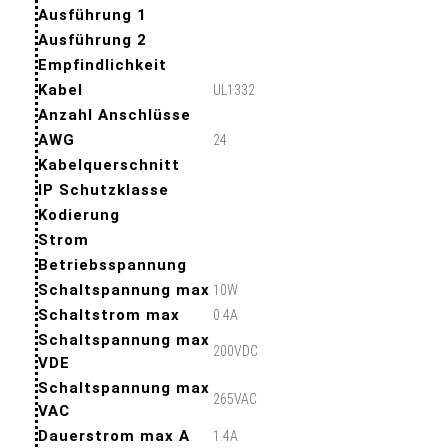
Ausführung 1
Ausführung 2
Empfindlichkeit
Kabel
UL1332
Anzahl Anschlüsse
AWG
24
Kabelquerschnitt
IP Schutzklasse
Kodierung
Strom
Betriebsspannung
Schaltspannung max
10W
Schaltstrom max
0.4A
Schaltspannung max
200VDC
VDE
Schaltspannung max
265VAC
VAC
Dauerstrom max A
1.4A