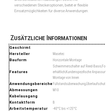
verschiedenen Steckeroptionen, bietet er flexible
Einsatzmöglichkeiten für diverse Anwendungen.
Zusätzliche Informationen
Geschirmt
Hersteller
Masetec
Bauform
Horizontale Montage
Schwimmerschalter auf Reed-Basis;Form-
Features
erhältlich;Kundenspezifische Anpassungen
Montage von Innen
Anwendungsbereiche
Füllstandsüberwachung;Überlaufschutz;Tr
Abmessungen
M10
Kabelausgang
Kontaktform
B
Arbeitstemperatur
-40°C bis +125°C