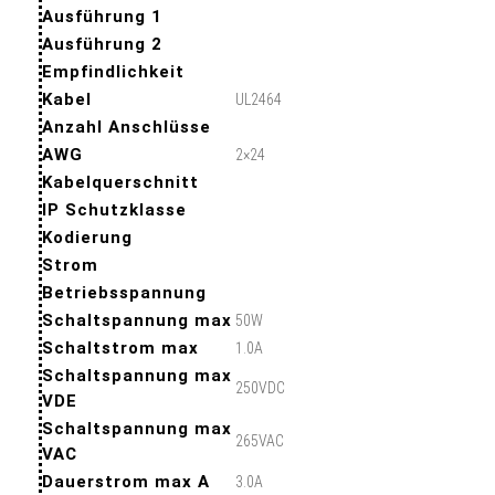
Ausführung 1
Ausführung 2
Empfindlichkeit
Kabel
UL2464
Anzahl Anschlüsse
AWG
2×24
Kabelquerschnitt
IP Schutzklasse
Kodierung
Strom
Betriebsspannung
Schaltspannung max
50W
Schaltstrom max
1.0A
Schaltspannung max
250VDC
VDE
Schaltspannung max
265VAC
VAC
Dauerstrom max A
3.0A