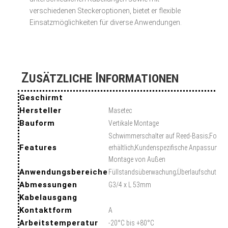
verschiedenen Steckeroptionen, bietet er flexible
Einsatzmöglichkeiten für diverse Anwendungen.
Zusätzliche Informationen
Geschirmt
Hersteller
Masetec
Bauform
Vertikale Montage
Schwimmerschalter auf Reed-Basis;Form-
Features
erhältlich;Kundenspezifische Anpassungen
Montage von Außen
Anwendungsbereiche
Füllstandsüberwachung;Überlaufschutz;Tr
Abmessungen
G3/4 x L 53mm
Kabelausgang
Kontaktform
A
Arbeitstemperatur
-20°C bis +80°C