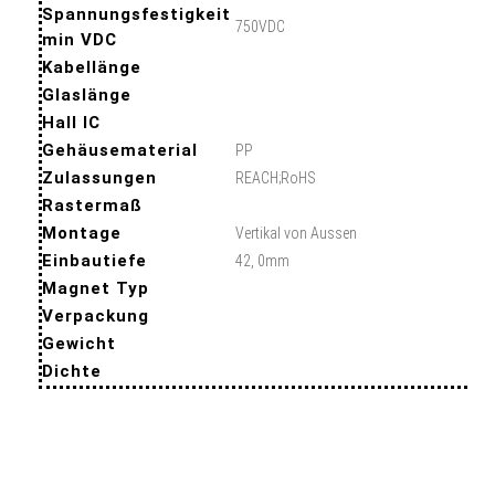
Spannungsfestigkeit
750VDC
min VDC
Kabellänge
Glaslänge
Hall IC
Gehäusematerial
PP
Zulassungen
REACH;RoHS
Rastermaß
Montage
Vertikal von Aussen
Einbautiefe
42, 0mm
Magnet Typ
Verpackung
Gewicht
Dichte