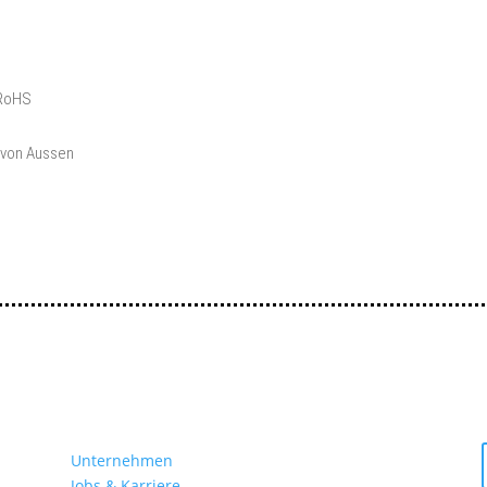
RoHS
l von Aussen
m
Unternehmen
Jobs & Karriere