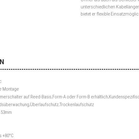
unterschiedlichen Kabellänge
bietet er flexible Einsatzmögl
en
c
le Montage
erschalter auf Reed-Basis;Form-A oder Form-B erhältlich;Kundenspezifi
ndsüberwachung;Überlaufschutz;Trockenlaufschutz
L 53mm
is +80°C