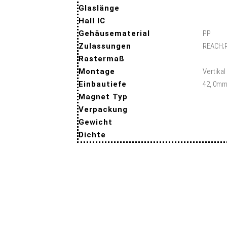
Glaslänge
Hall IC
Gehäusematerial
PP
Zulassungen
REACH;
Rastermaß
Montage
Vertika
Einbautiefe
42, 0m
Magnet Typ
Verpackung
Gewicht
Dichte