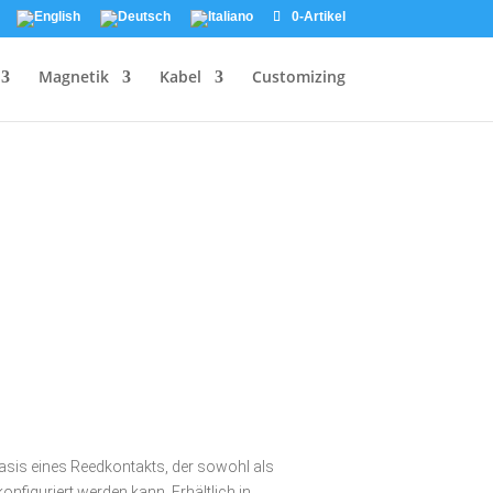
0-Artikel
Magnetik
Kabel
Customizing
sis eines Reedkontakts, der sowohl als
onfiguriert werden kann. Erhältlich in