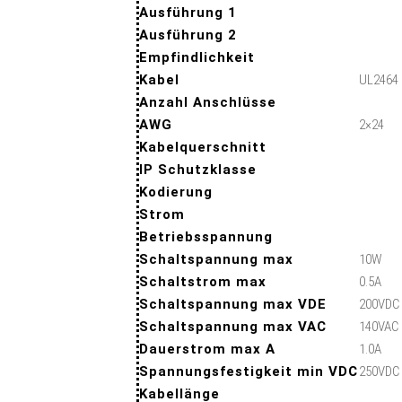
Ausführung 1
Ausführung 2
Empfindlichkeit
Kabel
UL2464
Anzahl Anschlüsse
AWG
2×24
Kabelquerschnitt
IP Schutzklasse
Kodierung
Strom
Betriebsspannung
Schaltspannung max
10W
Schaltstrom max
0.5A
Schaltspannung max VDE
200VDC
Schaltspannung max VAC
140VAC
Dauerstrom max A
1.0A
Spannungsfestigkeit min VDC
250VDC
Kabellänge