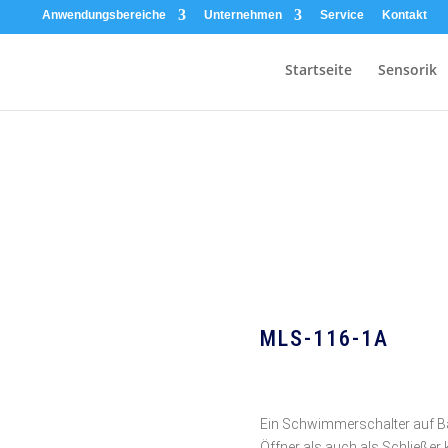
Anwendungsbereiche
Unternehmen
Service
Kontakt
Startseite
Sensorik
MLS-116-1A
Ein Schwimmerschalter auf Ba
Öffner als auch als Schließer k