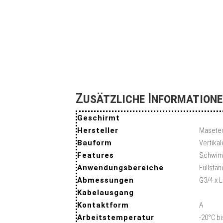
Zusätzliche Information
Geschirmt
Hersteller
Masete
Bauform
Vertika
Features
Schwimm
Anwendungsbereiche
Füllsta
Abmessungen
G3/4 x 
Kabelausgang
Kontaktform
A
Arbeitstemperatur
-20°C b