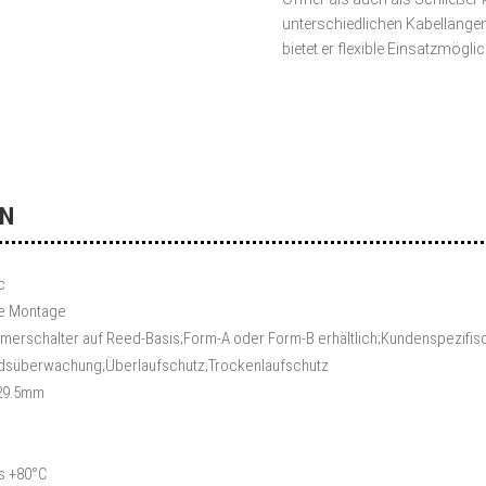
unterschiedlichen Kabellänge
bietet er flexible Einsatzmögl
en
c
le Montage
erschalter auf Reed-Basis;Form-A oder Form-B erhältlich;Kundenspezifi
ndsüberwachung;Überlaufschutz;Trockenlaufschutz
 29.5mm
is +80°C