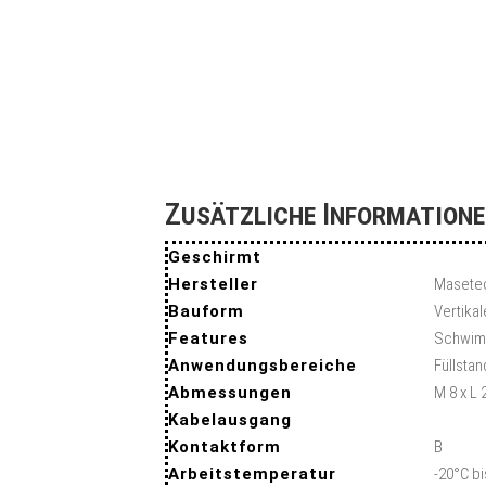
Zusätzliche Information
Geschirmt
Hersteller
Masete
Bauform
Vertika
Features
Schwimm
Anwendungsbereiche
Füllsta
Abmessungen
M 8 x L
Kabelausgang
Kontaktform
B
Arbeitstemperatur
-20°C b