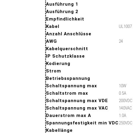
Ausführung 1
Ausführung 2
Empfindlichkeit
Kabel
UL1007
Anzahl Anschlüsse
AWG
24
Kabelquerschnitt
IP Schutzklasse
Kodierung
Strom
Betriebsspannung
Schaltspannung max
10W
Schaltstrom max
0.5A
Schaltspannung max VDE
200VDC
Schaltspannung max VAC
140VAC
Dauerstrom max A
1.0A
Spannungsfestigkeit min VDC
250VDC
Kabellänge