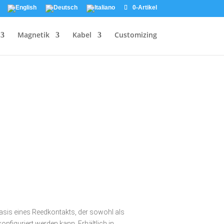
0-Artikel
Magnetik
Kabel
Customizing
sis eines Reedkontakts, der sowohl als
onfiguriert werden kann. Erhältlich in