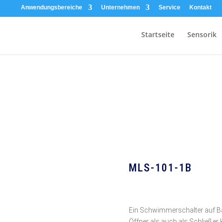
Anwendungsbereiche
Unternehmen
Service
Kontakt
Startseite
Sensorik
MLS-101-1B
Ein Schwimmerschalter auf Ba
Öffner als auch als Schließer k