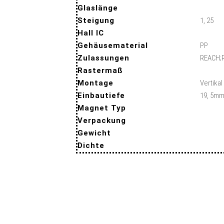
Glaslänge
Steigung
1, 25
Hall IC
Gehäusematerial
PP
Zulassungen
REACH;
Rastermaß
Montage
Vertikal
Einbautiefe
19, 5m
Magnet Typ
Verpackung
Gewicht
Dichte