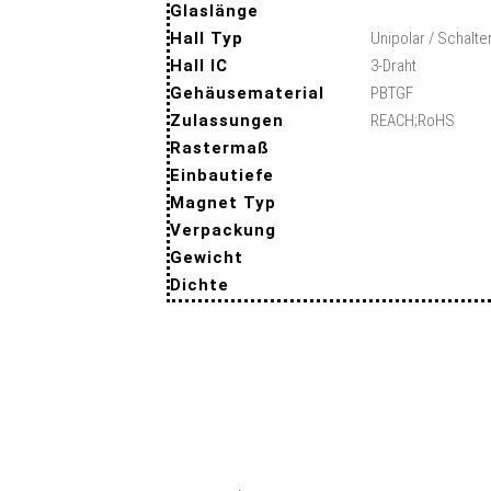
Glaslänge
Hall Typ
Unipolar / Schalte
Hall IC
3-Draht
Gehäusematerial
PBTGF
Zulassungen
REACH;RoHS
Rastermaß
Einbautiefe
Magnet Typ
Verpackung
Gewicht
Dichte