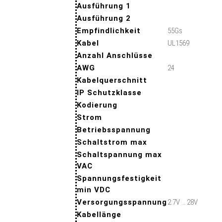
Ausführung 1
Ausführung 2
Empfindlichkeit
55Gs
Kabel
UL1569
Anzahl Anschlüsse
AWG
24
Kabelquerschnitt
IP Schutzklasse
Kodierung
Strom
Betriebsspannung
Schaltstrom max
Schaltspannung max
VAC
Spannungsfestigkeit
min VDC
Versorgungsspannung
2.7V … 28V
Kabellänge