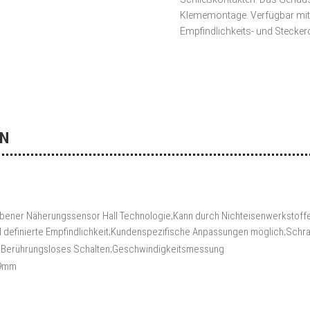
Klememontage. Verfügbar mit 
Empfindlichkeits- und Stecker
en
bener Näherungssensor Hall Technologie;Kann durch Nichteisenwerkstoffe, z
ll definierte Empfindlichkeit;Kundenspezifische Anpassungen möglich;Sch
le;Berührungsloses Schalten;Geschwindigkeitsmessung
5.9mm