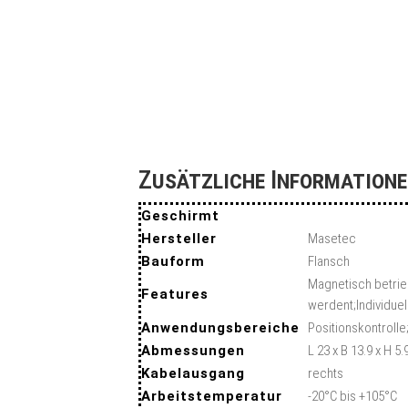
Zusätzliche Information
Geschirmt
Hersteller
Masetec
Bauform
Flansch
Magnetisch betrie
Features
werdent;Individue
Anwendungsbereiche
Positionskontrol
Abmessungen
L 23 x B 13.9 x H 
Kabelausgang
rechts
Arbeitstemperatur
-20°C bis +105°C